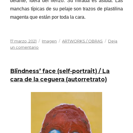
delante, fuera del lienzo. Su mirada es astuta. Las
manchas típicas de su pelaje son trazos de plastilina
magenta que están por toda la cara.
Publicado
Formato
Categorías
17 marzo, 2021
Imagen
ARTWORKS / OBRAS
Deja
el
en
un comentario
Cunning
(self-
portrait)
Blindness’ face (self-portrait) / La
/
Astucia
cara de la ceguera (autorretrato)
(autorretrato)