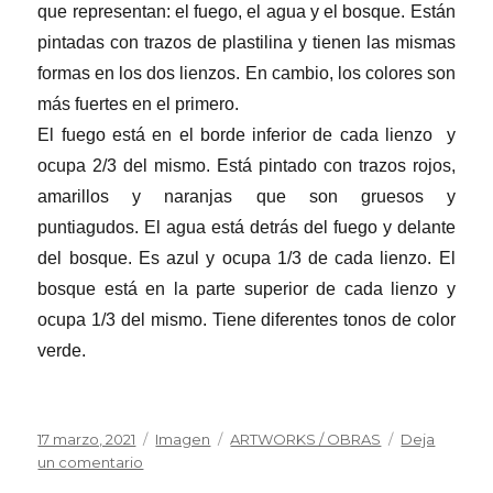
que representan: el fuego, el agua y el bosque. Están
pintadas con trazos de plastilina y tienen las mismas
formas en los dos lienzos. En cambio, los colores son
más fuertes en el primero.
El fuego está en el borde inferior de cada lienzo y
ocupa 2/3 del mismo. Está pintado con trazos rojos,
amarillos y naranjas que son gruesos y
puntiagudos. El agua está detrás del fuego y delante
del bosque. Es azul y ocupa 1/3 de cada lienzo. El
bosque está en la parte superior de cada lienzo y
ocupa 1/3 del mismo. Tiene diferentes tonos de color
verde.
Publicado
Formato
Categorías
17 marzo, 2021
Imagen
ARTWORKS / OBRAS
Deja
el
en
un comentario
The