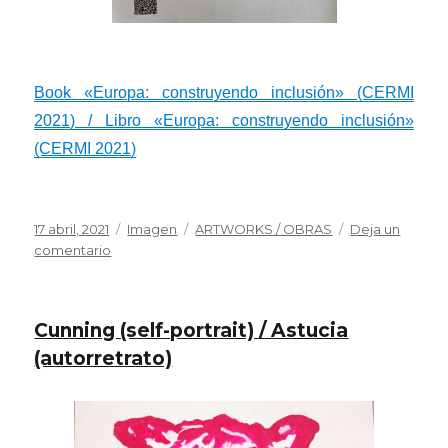
Book «Europa: construyendo inclusión» (CERMI
2021) / Libro «Europa: construyendo inclusión»
(CERMI 2021)
Publicado
Formato
Categorías
17 abril, 2021
Imagen
ARTWORKS / OBRAS
Deja un
el
en
comentario
The
sound
of
Cunning (self-portrait) / Astucia
the
sea
(autorretrato)
(book
cover
of
«Europa: