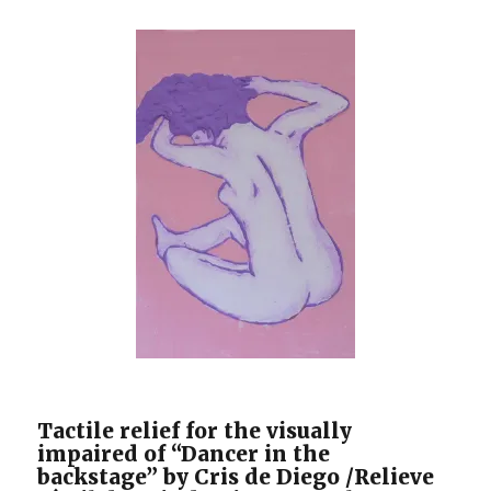
with
the
blind
painter
Cris
de
Diego / MAGAzi
C.
(2021).
Entrevista
con
la
pintora
ciega
Cris
de
Diego. MAGAzi
Revista
De
Tactile relief for the visually
Germanística
impaired of “Dancer in the
Intercultural,
backstage” by Cris de Diego /Relieve
(27).