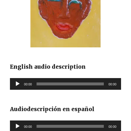
English audio description
Reproductor
00:00
00:00
de
audio
Audiodescripción en español
Reproductor
00:00
00:00