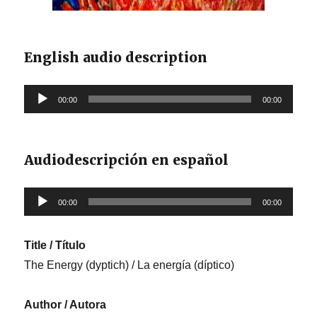
English audio description
Reproductor
00:00
00:00
de
audio
Audiodescripción en español
Reproductor
00:00
00:00
de
audio
Title / Título
The Energy (dyptich) / La energía (díptico)
Author / Autora