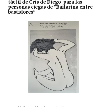
táctil de Cris de Diego para las
Recuperado
personas ciegas de “Bailarina entre
a
bastidores”
partir
de https://revi