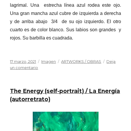
lagrimal. Una estrecha línea azul rodea este ojo.
Una gran mancha azul cubre de izquierda a derecha
y de arriba abajo 3/4 de su ojo izquierdo. El otro
cuarto es de color blanco. Sus labios son grandes y
rojos. Su barbilla es cuadrada.
Publicado
Formato
Categorías
17 marzo, 2021
Imagen
ARTWORKS / OBRAS
Deja
el
en
un comentario
Blindness’
face
(self-
The Energy (self-portrait) / La Energía
portrait)
/
(autorretrato)
La
cara
de
la
ceguera