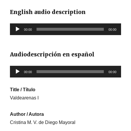
English audio description
Reproductor
00:00
00:00
de
audio
Audiodescripción en español
Reproductor
00:00
00:00
de
audio
Title / Título
Valdearenas I
Author / Autora
Cristina M. V. de Diego Mayoral