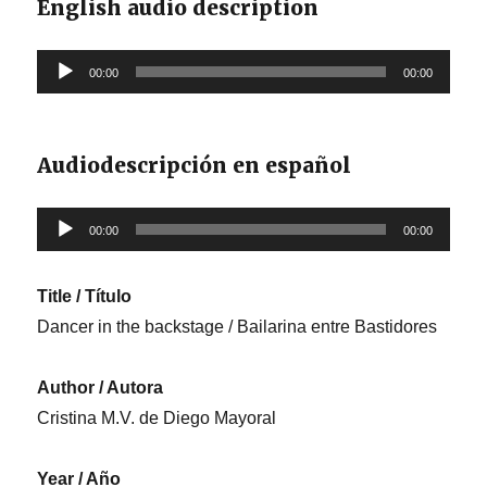
English audio description
Reproductor
00:00
00:00
de
audio
Audiodescripción en español
Reproductor
00:00
00:00
de
audio
Title / Título
Dancer in the backstage / Bailarina entre Bastidores
Author / Autora
Cristina M.V. de Diego Mayoral
Year / Año