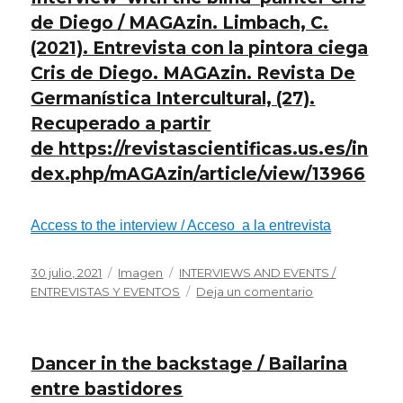
de Diego / MAGAzin. Limbach, C.
(2021). Entrevista con la pintora ciega
Cris de Diego. MAGAzin. Revista De
Germanística Intercultural, (27).
Recuperado a partir
de https://revistascientificas.us.es/in
dex.php/mAGAzin/article/view/13966
Access to the interview / Acceso a la entrevista
Publicado
Formato
Categorías
30 julio, 2021
Imagen
INTERVIEWS AND EVENTS /
el
en
ENTREVISTAS Y EVENTOS
Deja un comentario
MAGAzin.
Limbach
C.
Dancer in the backstage / Bailarina
(2021).
Interview
entre bastidores