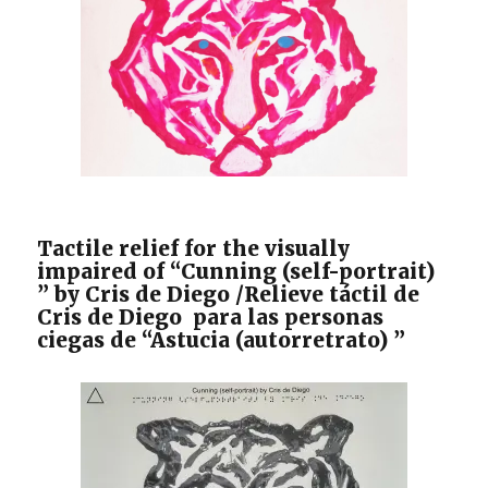
construyendo
inclusión»
CERMI,
2021)
/
El
sonido
del
Mar
(ilustración
de
Tactile relief for the visually
la
impaired of “Cunning (self-portrait)
portada
” by Cris de Diego /Relieve táctil de
del
Cris de Diego para las personas
libro
ciegas de “Astucia (autorretrato) ”
«Europa:
construyendo
inclusión»
CERMI,
2021)