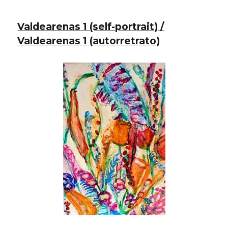
Energy
(self-
Valdearenas 1 (self-portrait) /
portrait)
/
Valdearenas 1 (autorretrato)
La
Energía
(autorretrato)