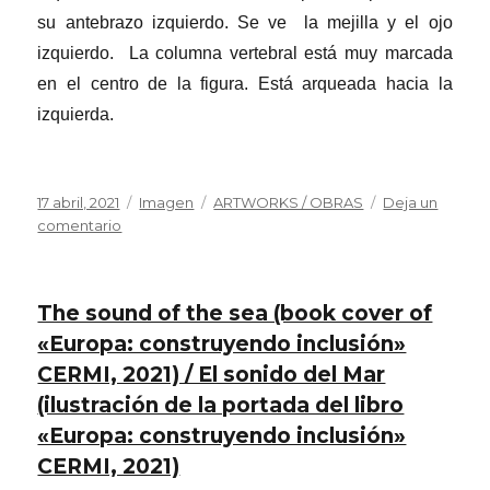
su antebrazo izquierdo. Se ve la mejilla y el ojo
izquierdo. La columna vertebral está muy marcada
en el centro de la figura. Está arqueada hacia la
izquierda.
Publicado
Formato
Categorías
17 abril, 2021
Imagen
ARTWORKS / OBRAS
Deja un
el
en
comentario
Dancer
in
the
The sound of the sea (book cover of
backstage
/
«Europa: construyendo inclusión»
Bailarina
CERMI, 2021) / El sonido del Mar
entre
(ilustración de la portada del libro
bastidores
«Europa: construyendo inclusión»
CERMI, 2021)