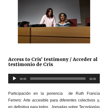
in
2003
/
Maqueta
táctil
de
Úbeda
(Patrimonio
de
la
Humanidad
Access to Cris’ testimony / Acceder al
desde
testimonio de Cris
2003)
Reproductor
00:00
00:00
de
audio
Participación en la ponencia de Ruth Francia
Ferrero: Arte accesible para diferentes colectivos y,
en definitiva para todos Jornadas sobre Tecnologías