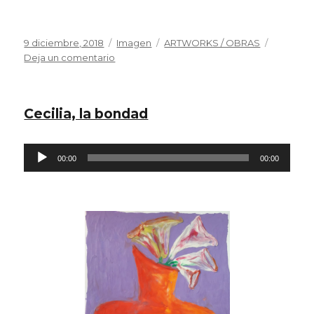
Publicado
Formato
Categorías
9 diciembre, 2018
Imagen
ARTWORKS / OBRAS
el
en
Deja un comentario
El
principio,
el
Cecilia, la bondad
alma
Reproductor
00:00
00:00
de
audio