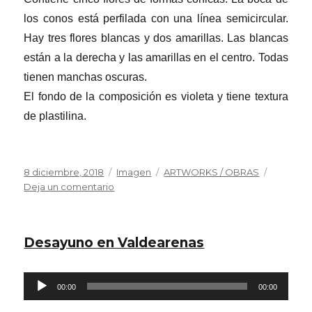
los conos está perfilada con una línea semicircular.
Hay tres flores blancas y dos amarillas. Las blancas
están a la derecha y las amarillas en el centro. Todas
tienen manchas oscuras.
El fondo de la composición es violeta y tiene textura
de plastilina.
Publicado
Formato
Categorías
8 diciembre, 2018
Imagen
ARTWORKS / OBRAS
el
en
Deja un comentario
Cecilia,
la
bondad
Desayuno en Valdearenas
Reproductor
00:00
00:00
de