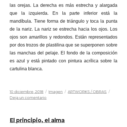
las orejas. La derecha es más estrecha y alargada
que la izquierda. En la parte inferior está la
mandíbula. Tiene forma de triángulo y toca la punta
de la nariz. La nariz se estrecha hacia los ojos. Los
ojos son amarillos y redondos. Están representados
por dos trozos de plastilina que se superponen sobre
las manchas del pelaje. El fondo de la composición
es azul y está pintado con pintura acrílica sobre la
cartulina blanca.
Publicado
Formato
Categorías
10 diciembre, 2018
Imagen
ARTWORKS / OBRAS
el
en
Deja un comentario
El
Guardián
El principio, el alma