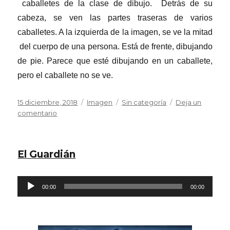
caballetes de la clase de dibujo. Detrás de su
cabeza, se ven las partes traseras de varios
caballetes. A la izquierda de la imagen, se ve la mitad
del cuerpo de una persona. Está de frente, dibujando
de pie. Parece que esté dibujando en un caballete,
pero el caballete no se ve.
Publicado
Formato
Categorías
15 diciembre, 2018
Imagen
Sin categoría
Deja un
el
en
comentario
Fotografía
de
Cristina
El Guardián
de
Diego
en
Reproductor
00:00
clase
00:00
de
de
dibujo
audio