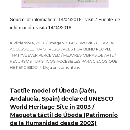
Source of information: 14/04/2018 visit / Fuente de
información: visita 14/04/2018
Publicado
Formato
Categorías
16 diciembre, 2018
Imagen
BEST WORKS OF ART &
el
ACCESSIBLE TURIST RESOURCES FOR BLIND PEOPLE
THAT I'VE EVER PERCEIVED / MEJORES OBRAS DE ARTE /
RECURSOS TURÍSTICOS ACCESIBLES PARA CIEGOS QUE
en
HE PERCIBIDO
Deja un comentario
The
interpretation
center
Tactile model of Úbeda (Jaén,
of
El
Andalucía, Spain) declared UNESCO
Cañón
World Heritage Site in 2003 /
del
Maqueta táctil de Úbeda (Patrimonio
Río
Dulce
de la Humanidad desde 2003)
Natural